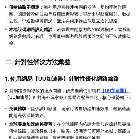
傳輸線路不穩定
：海外用戶直接連接伺服器時，受物理跨洋距
離、國際骨幹網波動等客觀因素影響，容易出現延遲飆升、數據
丟包、中途斷線等情況，無法與伺服器正常建立通訊線路。
本地設備網路設定錯誤
：若裝置未開啟遊戲的聯網權限，或系統
網路參數設定有誤，也可能中斷遊戲與伺服器之間的正常數據傳
輸。
二. 針對性解決方法彙整
1. 使用網易【
UU加速器
】針對性優化網路線路
針對網路波動導致的連線問題，優先推薦使用網易
【
UU加速器
】
。
【
UU加速器
】針對海外玩家做了專屬適配最佳化，核心優勢如下：
免費體驗
：提供試用額度，玩家可親自驗證加速效果，輕鬆確認
問題是否源於網路。
全球專屬加速線路覆蓋
：在全球範圍內佈建大量加速節點與專屬
傳輸線路，無論身處日本、歐美、澳洲等任何海外區域，都能自
動匹配最佳傳輸路徑，有效壓縮數據傳輸的延遲。