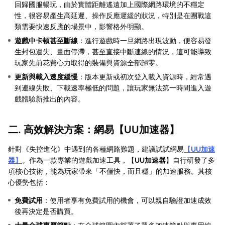
回歸國服暢玩，由於實體距離遙遠加上國際網路環境的不穩定
性，很容易產生高延遲、操作反應遲緩的狀況，特別是在團戰這
類需要快速反應的場景中，影響格外明顯。
遊戲中卡頓甚至斷線
：進行遊戲時一旦網路出現波動，便容易發
生封包遺失、畫面停滯，甚至直接中斷連線的情況，這可能導致
玩家先前花費心力取得的裝備與資源全部歸零。
更新與載入速度緩慢
：版本更新或初次登入載入資源時，經常遇
到連線失敗、下載速率極低的問題，讓玩家無法第一時間進入遊
戲體驗新推出的內容。
二. 高效解決方案：網易【
UU加速器
】
針對《失控進化》中遇到的各種網路難題，建議試試網易
【
UU加速
器
】
。作為一款專業的遊戲加速工具，【
UU加速器
】自行研發了多
項核心技術，能為玩家帶來「不僅快，而且穩」的加速服務。其核
心優勢包括：
免費試用
：使用者享有免費試用的機會，可以親自驗證加速成效
後再決定是否購買。