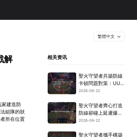
繁體中文
戰解
相关资讯
聖火守望者共築防線
卡頓問題對策：UU
加速器帶來順暢連線
2026-06-22
體驗！
玩家建造防
聖火守望者齊心打造
無法組隊的狀
防線卻碰上延遲爆
玩者所在位置
表？一個絕招就能擺
2026-06-22
脫高Ping困擾！
聖火守望者攜手構築