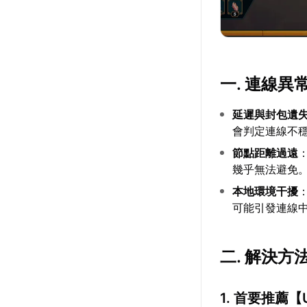
一. 連線異
延遲與封包遺
會判定連線不
節點距離過遠
幾乎無法避免
本地環境干擾
可能引發連線
二. 解決方
1. 首要推薦【