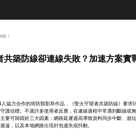
解析！
者共築防線卻連線失敗？加速方案實
4人協力合作的塔防類割草作品，《聖火守望者共築防線》要求
同守護信標。不過許多使用者反應，在連線過程中常遇到斷線或
常主要可歸因於三大因素：網路延遲過高導致資料同步中斷、遊
離過遠，以及本地網路出現封包遺失或抖動。