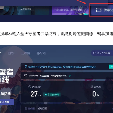
器搜尋框輸入聖火守望者共築防線，點選對應遊戲圖標，暢享加