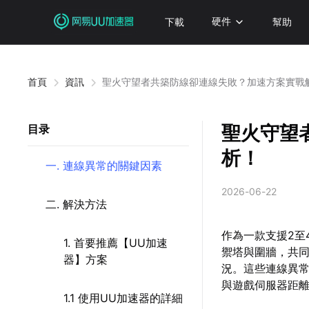
下載
硬件
幫助
首頁
資訊
聖火守望者共築防線卻連線失敗？加速方案實戰
聖火守望
目录
析！
一. 連線異常的關鍵因素
2026-06-22
二. 解決方法
作為一款支援2至
1. 首要推薦【UU加速
禦塔與圍牆，共
器】方案
況。這些連線異
與遊戲伺服器距
1.1 使用UU加速器的詳細