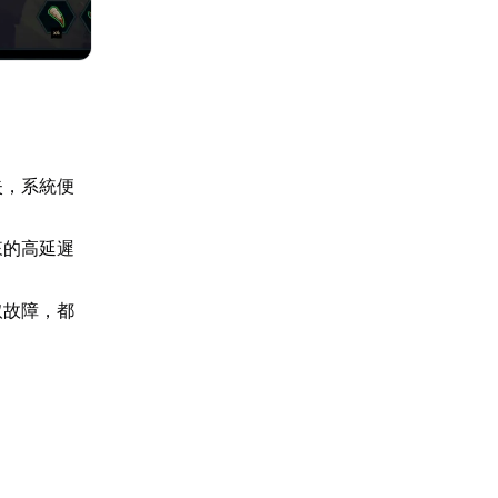
失，系統便
來的高延遲
取故障，都