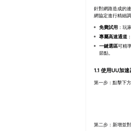
針對網路造成的
網協定進行精細
免費試用
：玩
專屬高速通道
一鍵選區
可精
節點。
1.1 使用UU
第一步：點擊下方
第二步：新增並對