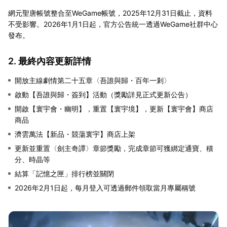
網元聖唐帳號整合至WeGame帳號，2025年12月31日截止，資料
不受影響。2026年1月1日起，官方公告統一透過WeGame社群中心
發布。
2. 最終內容更新詳情
開放主線劇情第二十五章〈吾誰與歸・百年一剎〉
啟動【吾誰與歸・簽到】活動（獎勵詳見正式更新公告）
開啟【寰宇會・幽明】，重置【寰宇境】，更新【寰宇會】商店
商品
濟雲萬法【新品・競蕩寰宇】商店上架
更新並重置〈劍主奇譚〉章節獎勵，完成章節可獲綁定通寶、積
分、時晶等
結算「記憶之匣」排行榜並關閉
2026年2月1日起，每月登入可透過郵件領取當月專屬稱號