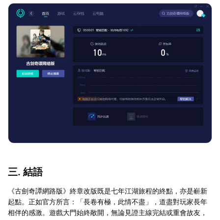
三. 結語
《古劍奇譚網路版》終章改版既是七年江湖旅程的終點，亦是嶄新
起點。正如官方所言：「長卷有極，此情不盡」，道盡對玩家長年
相伴的感激。遊戲大門始終敞開，無論見證主線完結或重會故友，