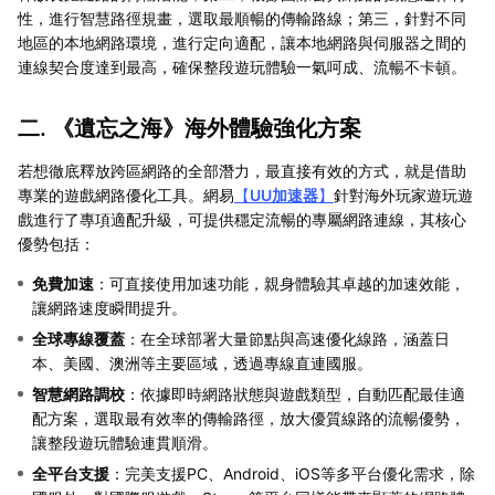
性，進行智慧路徑規畫，選取最順暢的傳輸路線；第三，針對不同
地區的本地網路環境，進行定向適配，讓本地網路與伺服器之間的
連線契合度達到最高，確保整段遊玩體驗一氣呵成、流暢不卡頓。
二. 《遺忘之海》海外體驗強化方案
若想徹底釋放跨區網路的全部潛力，最直接有效的方式，就是借助
專業的遊戲網路優化工具。網易
【
UU加速器
】
針對海外玩家遊玩遊
戲進行了專項適配升級，可提供穩定流暢的專屬網路連線，其核心
優勢包括：
免費加速
：可直接使用加速功能，親身體驗其卓越的加速效能，
讓網路速度瞬間提升。
全球專線覆蓋
‌：在全球部署大量節點與高速優化線路，涵蓋日
本、美國、澳洲等主要區域，透過專線直連國服。
智慧網路調校
‌：依據即時網路狀態與遊戲類型，自動匹配最佳適
配方案，選取最有效率的傳輸路徑，放大優質線路的流暢優勢，
讓整段遊玩體驗連貫順滑。
全平台支援
‌：完美支援PC、Android、iOS等多平台優化需求，除