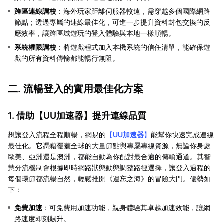
跨區連線調校
：海外玩家距離伺服器較遠，需穿越多個國際網路
節點；透過專屬的連線最佳化，可進一步提升資料封包交換的反
應效率，讓跨區域遊玩的登入體驗與本地一樣順暢。
系統權限調校
：將遊戲程式加入本機系統的信任清單，能確保遊
戲的所有資料傳輸都能暢行無阻。
二. 流暢登入的實用最佳化方案
1. 借助【
UU加速器
】提升連線品質
想讓登入流程全程順暢，網易的
【
UU加速器
】
能幫你快速完成連線
最佳化。它憑藉覆蓋全球的大量節點與專屬專線資源，無論你身處
歐美、亞洲還是澳洲，都能自動為你配對最合適的傳輸通道。其智
慧分流機制會根據即時網路狀態動態調整路徑選擇，讓登入過程的
每個環節都流暢自然，輕鬆推開《遺忘之海》的冒險大門。優勢如
下：
免費加速
：可免費用加速功能，親身體驗其卓越加速效能，讓網
路速度即刻飆升。