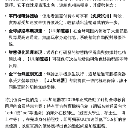
選擇。它不僅速度表現出色，連線也相當穩定，其優勢包含：
零門檻嚐鮮體驗
：使用者無需付費即可享有【
免費試用
】時段，
實際感受加速效果後再做決定，輕鬆踏出流暢遊戲的第一步。
全球線路專屬加速
：【
UU加速器
】在全球範圍內佈署了大量節點
與專屬高速通道。無論玩家身處何地，系統都能自動配對最優路
線。
智慧優化延遲表現
：透過自行研發的智慧路徑辨識與數據封包精
簡技術，【
UU加速器
】可確保每次技能發動與角色移動都能即時
反應。
全平台無差別支援
：無論是手機原生執行，還是透過電腦模擬器
享受大螢幕體驗，【
UU加速器
】都能提供一致的極速保障，讓不
同裝置間的切換無縫銜接。
特別值得一提的是，UU加速器在2026年正式啟動了針對全球教育
用戶的會員特惠方案！持有官方教育機構信箱（網域名稱通常包含
“.edu”或“.ac”等後綴）的海外在校師生（涵蓋大學生、碩士生、博
士生等），在完成身分驗證後，即可獨享UU加速器低至5.9折的會
員優惠，以更實惠的價格獲得出色的遊戲網路加速服務。