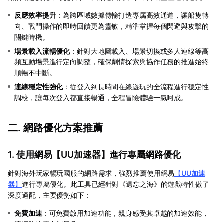
反應效率提升
‌：為跨區域數據傳輸打造專属高效通道，讓船隻轉
向、戰鬥操作的即時回饋更為靈敏，精準掌握每個閃避與攻擊的
關鍵時機。
場景載入流暢優化
‌：針對大地圖載入、場景切換或多人連線等高
頻互動場景進行定向調整，確保劇情探索與協作任務的推進始終
順暢不中斷。
連線穩定性強化
‌：從登入到長時間在線遊玩的全流程進行穩定性
調校，讓每次登入都直接暢通，全程冒險體驗一氣呵成。
二. 網路優化方案推薦
1. 使用網易【
UU加速器
】進行專屬網路優化
針對海外玩家暢玩國服的網路需求，強烈推薦使用網易
【
UU加速
器
】
進行專屬優化。此工具已經針對《遺忘之海》的遊戲特性做了
深度適配，主要優勢如下：
免費加速
：可免費啟用加速功能，親身感受其卓越的加速效能，