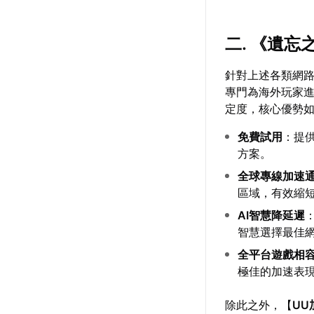
二. 《遺
針對上述各類網
專門為海外玩家
定度，核心優勢
免費試用
：提
方案。
全球專線加速
區域，有效縮
AI智慧降延遲
智慧選擇最佳
全平台遊戲相
極佳的加速表
除此之外，【
UU