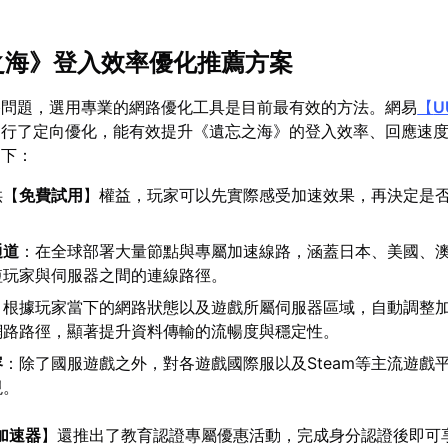
忘之海》登入效率優化推薦方案
路問題，選用專業的網路優化工具是目前最有效的方法。網易
【
U
進行了定向優化，能有效提升《遺忘之海》的登入效率、回應速
如下：
供【
免費試用
】權益，玩家可以先實際感受加速效果，再決定是
通道
：在全球部署大量節點與專屬加速線路，涵蓋日本、美國、
短玩家與伺服器之間的連線路徑。
：根據玩家當下的網路狀態以及遊戲所屬伺服器區域，自動調整
網路路徑，顯著提升資料傳輸的流暢度與穩定性。
容
：除了國服遊戲之外，對各遊戲國際服以及Steam等主流遊戲
現。
加速器
】還推出了教育認證專屬優惠活動，完成身分認證後即可享