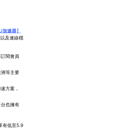
U加速器
】
度以及連線穩
否訂閱會員
澳洲等主要
加速方案，
平台也擁有
有低至5.9