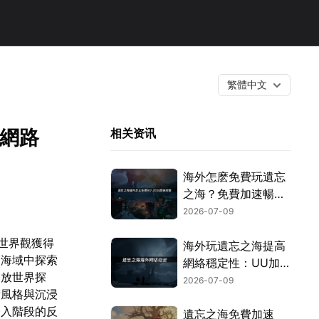
繁體中文
定網路
相关资讯
海外怎麽免費玩遺忘
之海？免費加速暢玩
攻略！
2026-07-09
的世界觀獲得
海外玩遺忘之海提高
邊海域中探索
網絡穩定性：UU加
開放世界探
速器遊玩指南！
2026-07-09
術風格與沉浸
登入階段的反
遺忘之海免費加速