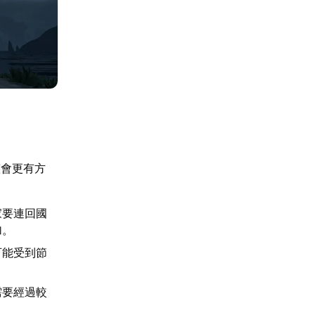
整會更有方
家要連回國
加。
可能受到節
需要經過較