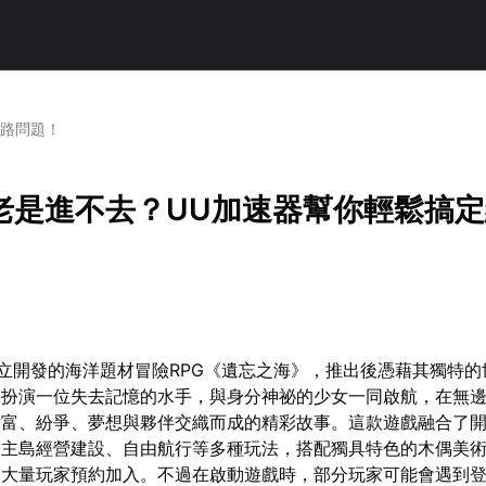
網路問題！
老是進不去？UU加速器幫你輕鬆搞
室獨立開發的海洋題材冒險RPG《遺忘之海》，推出後憑藉其獨特
將扮演一位失去記憶的水手，與身分神祕的少女一同啟航，在無
財富、紛爭、夢想與夥伴交織而成的精彩故事。這款遊戲融合了
、主島經營建設、自由航行等多種玩法，搭配獨具特色的木偶美
引大量玩家預約加入。不過在啟動遊戲時，部分玩家可能會遇到