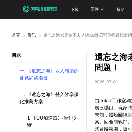
下載
硬件
幫助
首頁
資訊
遺忘之海老是進不去？UU加速器幫你輕鬆搞定
遺忘之海
目录
問題！
一. 《遺忘之海》登入環節的
常見網路場景
2026-07-01
二. 《遺忘之海》登入效率優
由Joker工作
化推薦方案
廣泛矚目。玩家
未知，體驗圍繞
1. 【UU加速器】操作步
索、回合制戰鬥
驟
式冒險氛圍，吸