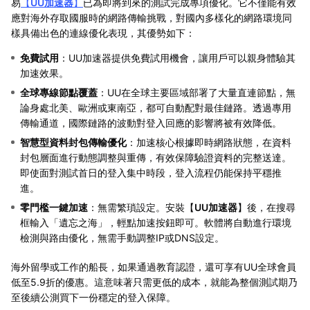
易
【
UU加速器
】
已為即將到來的測試完成專項優化。它不僅能有效
應對海外存取國服時的網路傳輸挑戰，對國內多樣化的網路環境同
樣具備出色的連線優化表現，其優勢如下：
免費試用
：UU加速器提供免費試用機會，讓用戶可以親身體驗其
加速效果。
全球專線節點覆蓋
：UU在全球主要區域部署了大量直連節點，無
論身處北美、歐洲或東南亞，都可自動配對最佳鏈路。透過專用
傳輸通道，國際鏈路的波動對登入回應的影響將被有效降低。
智慧型資料封包傳輸優化
：加速核心根據即時網路狀態，在資料
封包層面進行動態調整與重傳，有效保障驗證資料的完整送達。
即使面對測試首日的登入集中時段，登入流程仍能保持平穩推
進。
零門檻一鍵加速
：無需繁瑣設定。安裝【
UU加速器
】後，在搜尋
框輸入「遺忘之海」，輕點加速按鈕即可。軟體將自動進行環境
檢測與路由優化，無需手動調整IP或DNS設定。
海外留學或工作的船長，如果通過教育認證，還可享有UU全球會員
低至5.9折的優惠。這意味著只需更低的成本，就能為整個測試期乃
至後續公測買下一份穩定的登入保障。