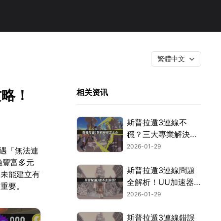
繁體中文
攻略！
相关资讯
斯普拉遁3連線不
穩？三大專業解決方
案一次看！
2026-01-29
遭遇「無法連
驗豐富多元
斯普拉遁3連線問題
間未能建立有
全解析！UU加速器
關重要。
助你暢玩無阻！
2026-01-29
斯普拉遁3連線錯誤