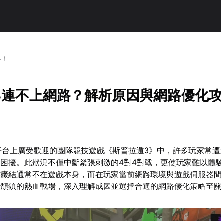
略！
3連不上網路？解析原因與網路優化
ch平台上廣受歡迎的團隊競技遊戲《斯普拉遁3》中，許多玩家常
困擾。此狀況不僅中斷緊張刺激的4對4對戰，更使玩家難以體
題癥結通常不在遊戲本身，而在玩家當前網路環境與遊戲伺服器
蠻頹鎮的熱血戰場，深入理解成因並選擇合適的網路優化策略至