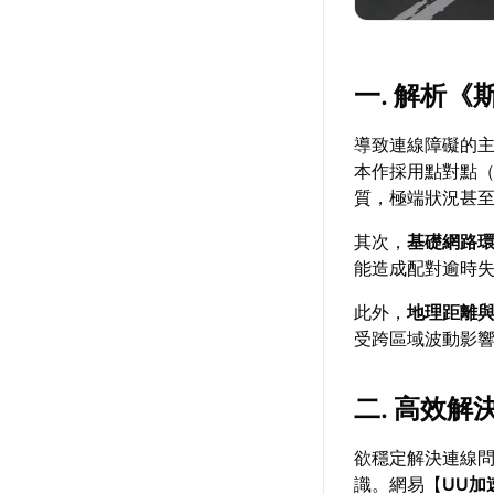
一. 解析
導致連線障礙的
本作採用點對點（
質，極端狀況甚
其次，
基礎網路
能造成配對逾時
此外，
地理距離
受跨區域波動影
二. 高效
欲穩定解決連線
識。網易【
UU加