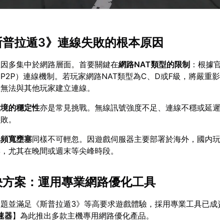
《斯普拉遁3》連線失敗的根本原因
主因多集中於網路層面。首要關鍵在
網路NAT類型的限制
：根據
P2P）連線機制。若玩家網路NAT類型為C、D或F級，將嚴重
至無法與其他玩家建立連線。
環境的穩定性
亦是常見挑戰。無線訊號強度不足、連線不穩或延
失敗。
與頻寬壅塞
同樣不可輕忽。因遊戲伺服器主要部署於海外，國内
響，尤其在晚間或週末等尖峰時段。
解決方案：運用專業網路優化工具
問題並滿足《斯普拉遁3》等高要求遊戲體驗，採用專業工具已成
速器
】為此推出多款主機專用網路優化產品。