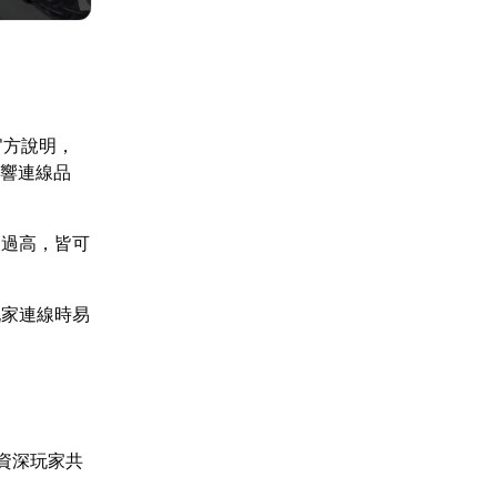
官方說明，
影響連線品
遲過高，皆可
玩家連線時易
資深玩家共