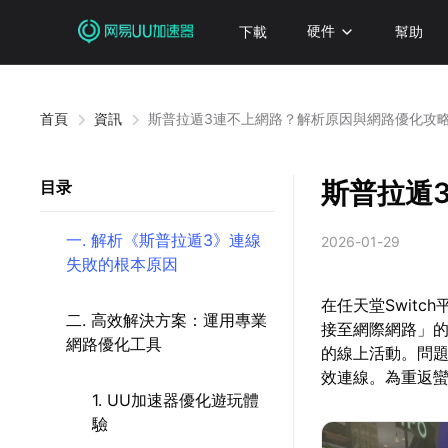
下載
硬件
幫助
首頁
資訊
斯普拉遁3連不上網路？解析原因與網路優化攻
斯普拉遁
目录
一. 解析《斯普拉遁3》連線
2026-01-29
失敗的根本原因
在任天堂Swit
二. 高效解決方案：運用專業
接至網際網路」的
網路優化工具
的線上活動。問
效連線。為重返
1. UU加速器優化遊玩體
驗