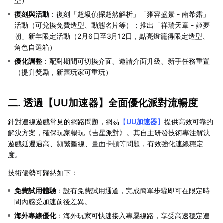
型）
復刻與活動
：復刻「超級偵探超然解析」「雍容盛景 - 南希露」
活動（可兌換免費造型、動態名片等）；推出「祥瑞天章 - 姬夢
朝」新年限定活動（2月6日至3月12日，點亮燈籠得限定造型、
角色自選箱）
優化調整
：配對期間可切換介面、邀請介面升級、新手任務重置
（提升獎勵，新舊玩家可重玩）
二. 透過【
UU加速器
】全面優化派對流暢度
針對連線遊戲常見的網路問題，網易
【
UU加速器
】
提供高效可靠的
解決方案，確保玩家暢玩《吉星派對》。其自主研發技術專注解決
遊戲延遲過高、頻繁斷線、畫面卡頓等問題，有效強化連線穩定
度。
技術優勢可歸納如下：
免費試用體驗
：設有免費試用通道，完成簡單步驟即可在限定時
間內感受加速前後差異。
海外專線優化
：海外玩家可快速接入專屬線路，享受高速穩定連