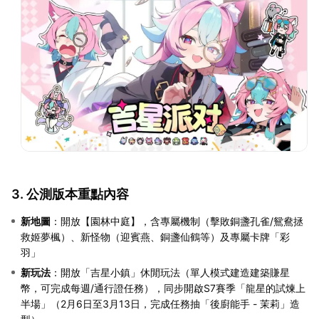
3. 公測版本重點內容
新地圖
：開放【園林中庭】，含專屬機制（擊敗銅盞孔雀/鴛鴦拯
救姬夢楓）、新怪物（迎賓燕、銅盞仙鶴等）及專屬卡牌「彩
羽」
新玩法
：開放「吉星小鎮」休閒玩法（單人模式建造建築賺星
幣，可完成每週/通行證任務），同步開啟S7賽季「龍星的試煉上
半場」（2月6日至3月13日，完成任務抽「後廚能手 - 茉莉」造