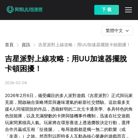
下 载
繁體中文
首頁
資訊
吉星派對上線攻略：用UU加速器擺脫卡頓困擾！
吉星派對上線攻略：用UU加速器擺脫
卡頓困擾！
2026-02-06
2026年2月6日，備受矚目的多人派對遊戲《吉星派對》正式與玩家
見面，開啟融合策略博弈與趣味運氣的嶄新社交體驗。這款最多支
援4人同場競技的作品，憑藉鮮明的二次元卡通美學、各具特色的角
色技能庫，以及充滿變數的卡牌與隨機事件機制，迅速在社交遊戲
玩家間累積高人氣。玩家將在環形賽道上透過擲骰決定行動，選擇
合作共贏或互相「扯後腿」，每局遊戲都是獨一無二的歡樂（或
「友盡」）之旅。然而對以即時多人互動為核心樂趣的遊戲而言，