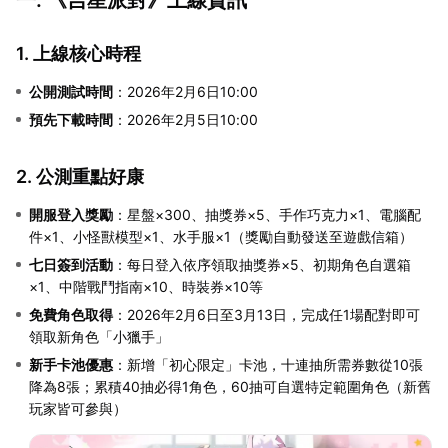
1. 上線核心時程
公開測試時間
：2026年2月6日10:00
預先下載時間
：2026年2月5日10:00
2. 公測重點好康
開服登入獎勵
：星盤×300、抽獎券×5、手作巧克力×1、電腦配
件×1、小怪獸模型×1、水手服×1（獎勵自動發送至遊戲信箱）
七日簽到活動
：每日登入依序領取抽獎券×5、初期角色自選箱
×1、中階戰鬥指南×10、時裝券×10等
免費角色取得
：2026年2月6日至3月13日，完成任1場配對即可
領取新角色「小獵手」
新手卡池優惠
：新增「初心限定」卡池，十連抽所需券數從10張
降為8張；累積40抽必得1角色，60抽可自選特定範圍角色（新舊
玩家皆可參與）