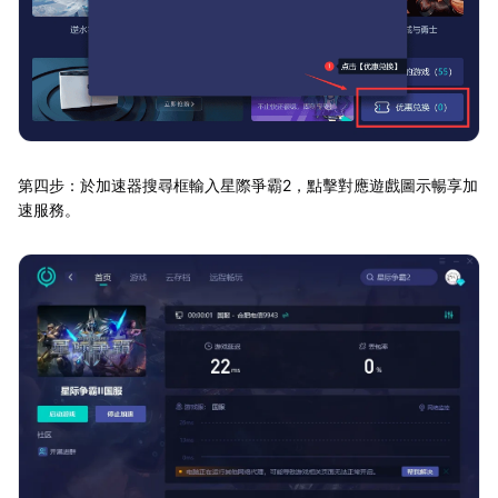
第四步：於加速器搜尋框輸入星際爭霸2，點擊對應遊戲圖示暢享加
速服務。