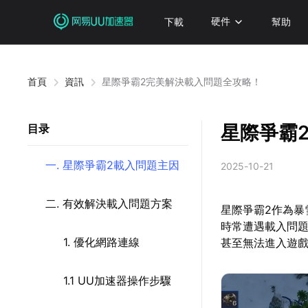
下載
硬件
幫助
首頁
資訊
星際爭霸2完美解決載入問題全攻略！
星際爭霸
目录
一. 星際爭霸2載入問題主因
2025-10-21
二. 有效解決載入問題方案
星際爭霸2作為
時常遭遇載入問
1. 優化網路連線
甚至無法進入遊
1.1 UU加速器操作步驟