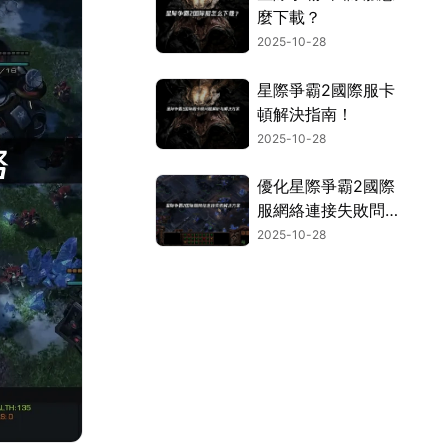
麼下載？
2025-10-28
星際爭霸2國際服卡
頓解決指南！
2025-10-28
優化星際爭霸2國際
服網絡連接失敗問題
的終極指南！
2025-10-28