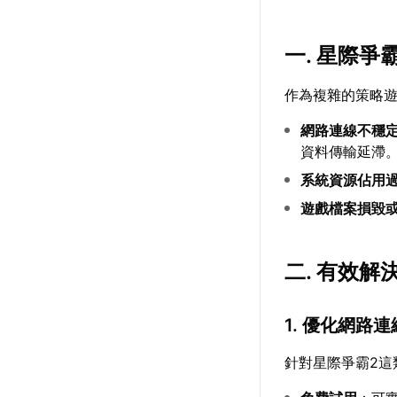
一. 星際爭
作為複雜的策略
網路連線不穩
資料傳輸延滯
系統資源佔用
遊戲檔案損毀
二. 有效
1. 優化網路連
針對星際爭霸2這