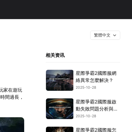
繁體中文
相关资讯
星際爭霸2國際服網
絡異常怎麼解決？
2025-10-28
玩家在遊玩
待時間過長，
星際爭霸2國際服啟
動失敗問題分析與高
效解決策略！
2025-10-28
星際爭霸2國際服怎