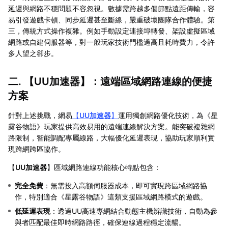
延遲與網路不穩問題不容忽視。數據需跨越多個節點遠距傳輸，容
易引發遊戲卡頓、同步延遲甚至斷線，嚴重破壞團隊合作體驗。第
三，傳統方式操作複雜。例如手動設定連接埠轉發、架設虛擬區域
網路或自建伺服器等，對一般玩家技術門檻過高且耗時費力，令許
多人望之卻步。
二. 【
UU加速器
】：遠端區域網路連線的便捷
方案
針對上述挑戰，網易
【
UU加速器
】
運用獨創網路優化技術，為《星
露谷物語》玩家提供高效易用的遠端連線解決方案。能突破複雜網
路限制，智能調配專屬線路，大幅優化延遲表現，協助玩家順利實
現跨網跨區協作。
【
UU加速器
】區域網路連線功能核心特點包含：
完全免費
：無需投入高額伺服器成本，即可實現跨區域網路協
作，特別適合《星露谷物語》這類支援區域網路模式的遊戲。
低延遲表現
：透過UU高速專網結合動態主機辨識技術，自動為參
與者匹配最佳即時網路路徑，確保連線過程穩定流暢。