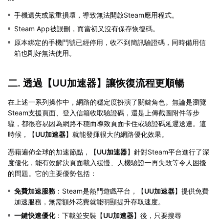
手機遺失或嚴重損壞，導致無法開啟Steam應用程式。
Steam App被誤刪，而當初又沒有保存恢復碼。
原本綁定的手機門號已經停用，收不到簡訊驗證碼，同時備用信
箱也剛好無法使用。
二. 透過【
UU加速器
】讓恢復流程更順暢
在上述一系列操作中，網路的穩定度扮演了關鍵角色。無論是瀏覽
Steam支援頁面、登入信箱收取驗證碼，還是上傳截圖附件等步
驟，都很容易因為網路不穩而導致頁面卡住或驗證碼延遲送達。這
時候，【
UU加速器
】就能發揮很大的網路優化效果。
憑藉遍佈全球的加速節點，【
UU加速器
】針對Steam平台進行了深
度優化，能有效解決頁面載入緩慢、人機驗證一再失敗等令人困擾
的問題。它的主要優勢包括：
免費加速服務
：Steam是熱門遊戲平台，【
UU加速器
】提供免費
加速服務，無需額外花費就能明顯提升存取速度。
一鍵快速優化
：下載並安裝【
UU加速器
】後，只要搜尋