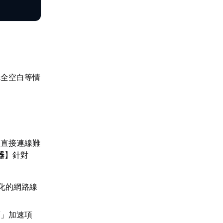
完全空白等情
，直接連線難
器
】針對
優化的網路線
店」加速項