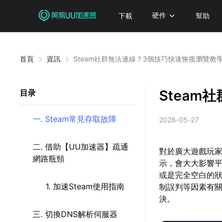
下載
硬件
幫助
首頁
資訊
Steam社群無法連線？3個技巧快速恢復瀏覽教
Stea
目录
一. Steam常見存取故障
2026-05-27
二. 借助【UU加速器】疏通
對於廣大遊戲玩家
網路瓶頸
示，會大大影響
或是完全空白的
1. 加速Steam使用指南
制誤判等因素有
決。
三. 切換DNS解析伺服器