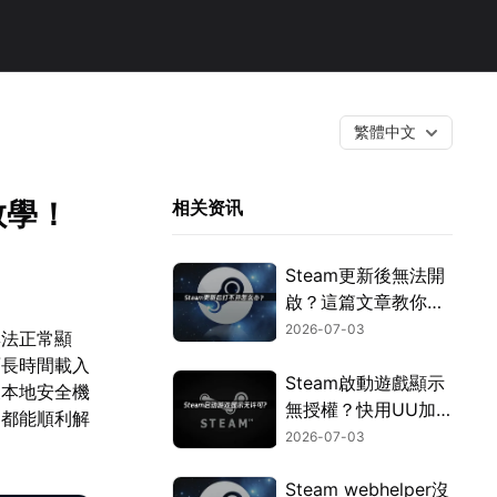
繁體中文
教學！
相关资讯
Steam更新後無法開
啟？這篇文章教你用
UU加速器迅速搞
2026-07-03
無法正常顯
定！
面長時間載入
Steam啟動遊戲顯示
及本地安全機
無授權？快用UU加
礙都能順利解
速器免費提升授權驗
2026-07-03
證效率！
Steam webhelper沒