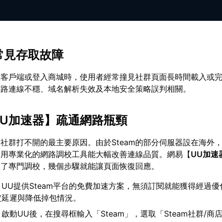
am常見存取故障
載客戶端或登入商城時，使用者經常撞見社群頁面長時間載入或
網路連線不穩、域名解析失效及本地安全策略誤判相關。
UU加速器
】疏通網路瓶頸
社群打不開的最主要原因。由於Steam的部分伺服器設在海外
利用專業化的網路調校工具能大幅改善連線品質。網易【
UU加速
組做了專門調校，幾個步驟就能讓頁面恢復回應。
：UU提供Steam平台的免費加速方案，無須訂閱就能獲得經過
定延遲與降低掉包情況。
：啟動UU後，在搜尋框輸入「Steam」，選取「Steam社群/商