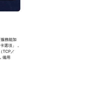
析服務能加
面卡選項」，
TCP／
8，備用