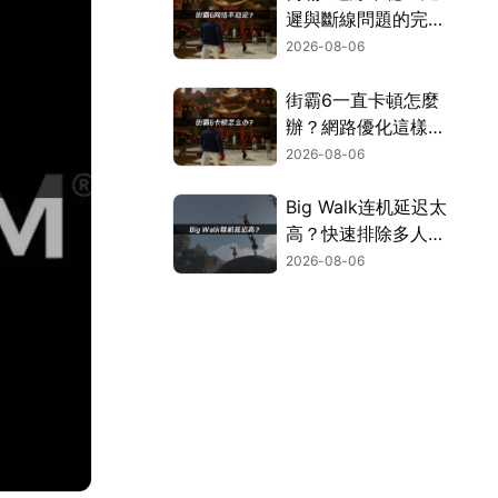
遲與斷線問題的完整
解決指南！
2026-08-06
街霸6一直卡頓怎麼
辦？網路優化這樣解
決！
2026-08-06
Big Walk连机延迟太
高？快速排除多人游
玩卡顿困扰！
2026-08-06