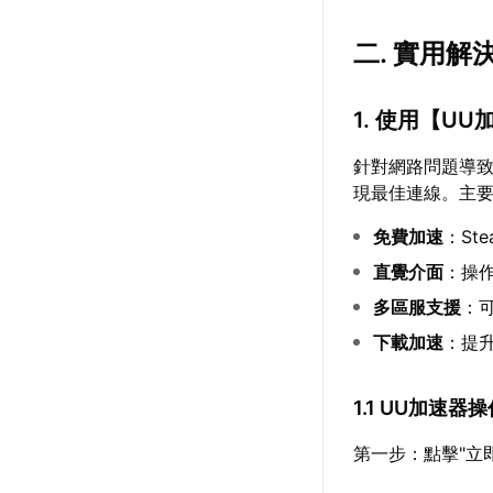
二. 實用解
1. 使用【
UU
針對網路問題導
現最佳連線。主
免費加速
：St
直覺介面
：操
多區服支援
：
下載加速
：提升
1.1 UU加速器
第一步：點擊"立