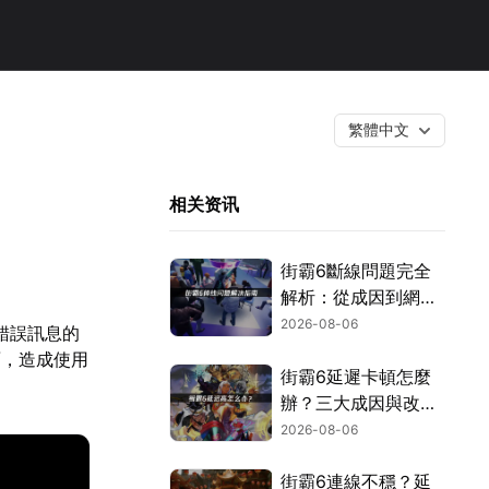
繁體中文
相关资讯
街霸6斷線問題完全
解析：從成因到網路
優化的實用攻略！
2026-08-06
錯誤訊息的
面，造成使用
街霸6延遲卡頓怎麼
辦？三大成因與改善
對策！
2026-08-06
街霸6連線不穩？延