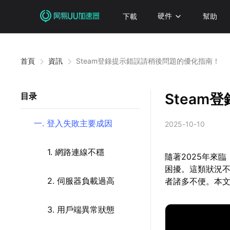
下載
硬件
幫助
首頁
資訊
Steam登錄提示錯誤請稍後問題的優化指南！
Stea
目录
一. 登入失敗主要成因
2025-10-10
1. 網路連線不穩
隨著2025年來
困擾。這類狀況
2. 伺服器負載過高
者諸多不便。本
3. 用戶端異常狀態