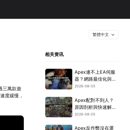
繁體中文
相关资讯
Apex連不上EA伺服
器？網路最佳化與疑
難排解全攻略！
2026-08-05
過三萬款遊
新速度緩慢，
Apex配對不到人？
原因剖析與快速解決
方式！
2026-08-05
Apex反作弊沒在運