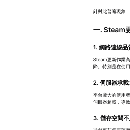
針對此普遍現象
一. Ste
1. 網路連線
Steam更新作
降。特別是在使
2. 伺服器承
平台龐大的使用
伺服器超載，導
3. 儲存空間