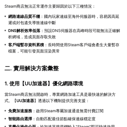
Steam商店無法正常運作主要歸因於以下三種情況：
網路連線品質不穩
：國內玩家連線至海外伺服器時，容易因高延
遲或封包遺失導致連線中斷
DNS解析效率低落
：預設DNS伺服器在高峰時段可能無法正確解
析網域，造成頁面存取失敗
客戶端暫存資料累積
：長時間使用Steam客戶端會產生大量暫存
檔案，可能引發頁面渲染異常
二. 實用解決方案彙整
1. 使用【
UU加速器
】優化網路環境
當Steam商店無法開啟時，專業網路加速工具是最快速的解決方
式。【
UU加速器
】透過以下機制提供完善支援：
免費加速服務
：啟用Steam專屬加速通道無需付費訂閱
智能路由選擇
：自動匹配最佳節點確保連線穩定度
直覺化操作介面
：於加速器搜尋欄輸入"Steam"即可快速啟用