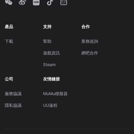
產品
支持
合作
下載
幫助
業務咨詢
遊戲資訊
網吧合作
Steam
公司
友情鏈接
服務協議
MuMu模擬器
隱私協議
UU遠程