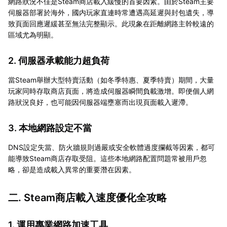
網路狀況不佳是Steam商店載入緩慢的首要因素。由於Steam主要
伺服器部署於海外，國内玩家直連時常遭遇高延遲與封包遺失，導
致頁面回應遲緩甚至無法完整顯示。此現象在距離網路主幹較遠的
區域尤為明顯。
2. 伺服器承載能力超負荷
當Steam舉辦大型特賣活動（如冬季特惠、夏季特賣）期間，大量
玩家同時存取商店頁面，將造成伺服器瞬間負載激增。即便個人網
路狀況良好，也可能因伺服器端壅塞而出現頁面載入遲滯。
3. 本地網路設定不當
DNS設定失當、防火牆規則過嚴或安全軟體過度攔截等因素，都可
能導致Steam商店存取受阻。這些本地網路配置問題常被用戶忽
略，卻是造成載入異常的重要潛在因素。
二. Steam商店載入速度優化全攻略
1. 運用專業網路加速工具