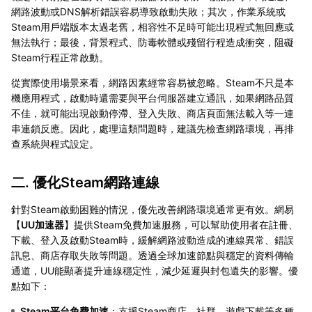
網路波動或DNS解析錯誤容易導致啟動失敗；其次，作業系統或
Steam用戶端版本太過老舊，相容性不足時可能出現程式無回應或
無法執行；最後，背景程式、防毒軟體或殘留行程造成衝突，阻礙
Steam行程正常啟動。
從實際使用場景來看，網路因素經常容易被忽略。Steam不只是本
機應用程式，啟動時還需要與平台伺服器建立通訊，如果網路品質
不佳，就可能出現啟動停滯、登入失敗、商店頁面無法載入等一連
串連鎖反應。因此，處理這類問題時，建議先檢查網路環境，再排
查系統與程式設定。
二. 優化Steam網路連線
針對Steam啟動困難的情況，優先改善網路環境通常更有效。網易
【
UU加速器
】提供Steam免費加速服務，可以幫助使用者在註冊、
下載、登入及啟動Steam時，緩解網路波動造成的連線異常、錯誤
訊息、商店存取失敗等問題。透過全球加速節點與穩定的資料傳輸
通道，UU能顯著提升連線穩定性，減少延遲與封包遺失的影響。優
點如下：
Steam平台免費加速
：支援Steam商店、社群、遊戲下載等多種