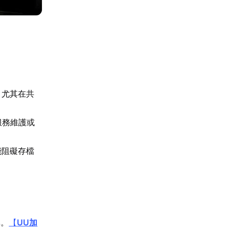
，尤其在共
服務維護或
能阻礙存檔
率。
【
UU加