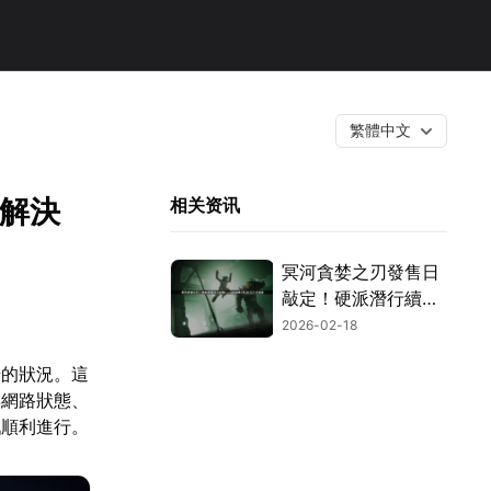
繁體中文
檔解決
相关资讯
冥河貪婪之刃發售日
敲定！硬派潛行續作
試玩正式開跑！
2026-02-18
步的狀況。這
與網路狀態、
戲順利進行。