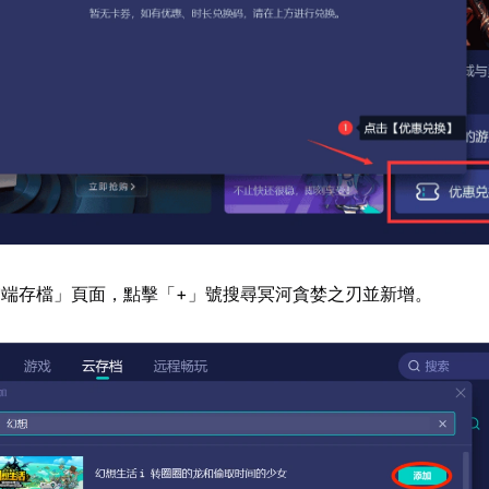
雲端存檔」頁面，點擊「+」號搜尋冥河貪婪之刃並新增。