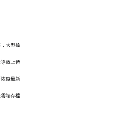
務，大型檔
大導致上傳
可恢復最新
保雲端存檔