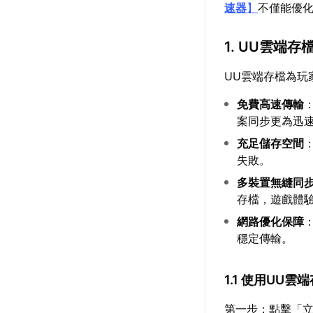
速器
】
不僅能優
1. UU雲端
UU雲端存檔為玩
免費高速傳輸
案同步更為迅
充足儲存空間
失敗。
多裝置無縫同
存檔，遊戲體
網路優化保障
穩定傳輸。
1.1 使用UU雲
第一步：點擊「立