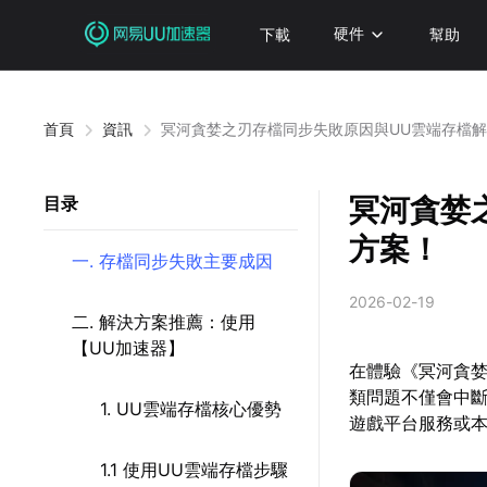
下載
硬件
幫助
首頁
資訊
冥河貪婪之刃存檔同步失敗原因與UU雲端存檔
冥河貪婪
目录
方案！
一. 存檔同步失敗主要成因
2026-02-19
二. 解決方案推薦：使用
【UU加速器】
在體驗《冥河貪
類問題不僅會中
1. UU雲端存檔核心優勢
遊戲平台服務或
1.1 使用UU雲端存檔步驟