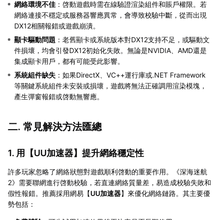
網絡環境不佳
：啓動遊戲時需在線驗證渲染組件和賬戶權限。若
網絡連接不穩定或服務器響應異常，會導致校驗中斷，從而出現
DX12相關報錯或遊戲崩潰。
顯卡驅動問題
：老舊顯卡或系統版本對DX12支持不足，或驅動文
件損壞，均會引發DX12初始化失敗。無論是NVIDIA、AMD還是
集成顯卡用戶，都有可能受此影響。
系統組件缺失
：如果DirectX、VC++運行庫或.NET Framework
等關鍵系統組件未安裝或損壞，遊戲將無法正確調用渲染模塊，
產生彈窗報錯或啓動無響應。
二. 常見解決方法匯總
1. 用【
UU加速器
】提升網絡穩定性
許多玩家忽略了網絡狀態對遊戲順利啓動的重要作用。《深海迷航
2》需要聯網進行啓動校驗，若直連網絡質量差，易造成校驗失敗和
假性報錯。推薦採用網易【
UU加速器
】來優化網絡鏈路。其主要優
勢包括：