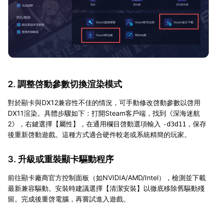
2. 調整啓動參數切換渲染模式
對於顯卡與DX12兼容性不佳的情況，可手動修改啓動參數以啓用
DX11渲染。具體步驟如下：打開Steam客戶端，找到《深海迷航
2》，右鍵選擇【屬性】，在通用欄目啓動選項輸入
，保存
-d3d11
後重新啓動遊戲。這種方式適合硬件較老或系統精簡的玩家。
3. 升級或重裝顯卡驅動程序
前往顯卡廠商官方控制面板（如NVIDIA/AMD/Intel），檢測並下載
最新兼容驅動。安裝時建議選擇【清潔安裝】以徹底移除舊驅動殘
留。完成後重啓電腦，再嘗試進入遊戲。