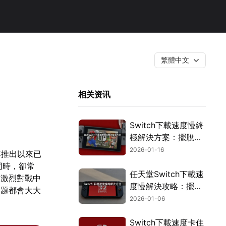
繁體中文
相关资讯
Switch下載速度慢終
極解決方案：擺脫龜
速，暢玩無阻！
2026-01-16
7年推出以來已
同時，卻常
任天堂Switch下載速
的激烈對戰中
度慢解決攻略：擺脫
問題都會大大
龜速，輕鬆下載遊
2026-01-06
戲！
Switch下載速度卡住