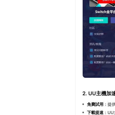
2. UU主機
免費試用
：提
下載提速
：U