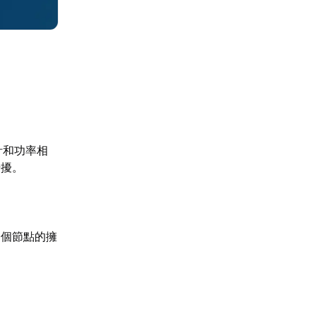
計和功率相
干擾。
一個節點的擁