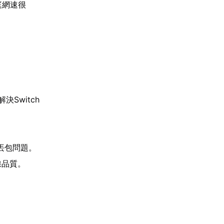
庭網速很
Switch
丟包問題。
線品質。