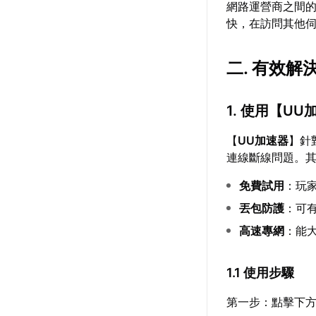
網路運營商之間的
快，在訪問其他
二. 有效解
1. 使用【
UU
【
UU加速器
】針
連線斷線問題。
免費試用
：玩
丟包防護
：可有
高速專網
：能
1.1 使用步驟
第一步：點擊下方