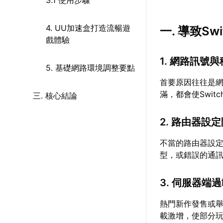
3.1 使用步驟
4. UU加速盒打造流暢遊
一. 導致S
戲體驗
1. 網路訊號
5. 基礎網路環境調整要點
首要原因往往是網
滿，都會使Swi
三. 核心結論
2. 路由器設
不當的路由器設定
型，或錯誤的通
3. 伺服器端
熱門新作發售或
載激增，使部分