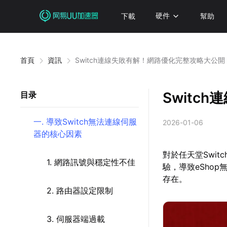
下載
硬件
幫助
首頁
資訊
Switch連線失敗有解！網路優化完整攻略大公開
Switc
目录
一. 導致Switch無法連線伺服
2026-01-06
器的核心因素
對於任天堂Swi
1. 網路訊號與穩定性不佳
驗，導致eSho
存在。
2. 路由器設定限制
3. 伺服器端過載