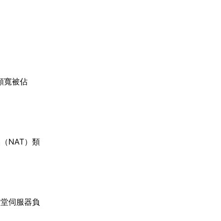
頻寬被佔
（NAT）類
天堂伺服器負