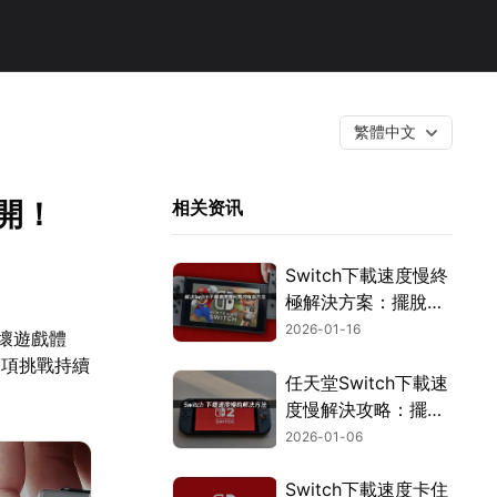
繁體中文
開！
相关资讯
Switch下載速度慢終
極解決方案：擺脫龜
速，暢玩無阻！
2026-01-16
破壞遊戲體
這項挑戰持續
任天堂Switch下載速
度慢解決攻略：擺脫
龜速，輕鬆下載遊
2026-01-06
戲！
Switch下載速度卡住