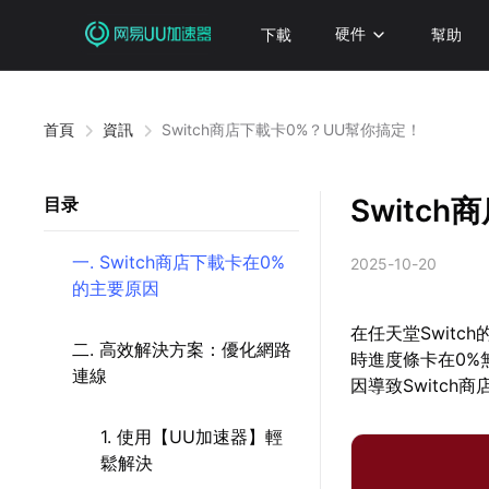
下載
硬件
幫助
首頁
資訊
Switch商店下載卡0%？UU幫你搞定！
Switc
目录
一. Switch商店下載卡在0%
2025-10-20
的主要原因
在任天堂Swit
二. 高效解決方案：優化網路
時進度條卡在0%
連線
因導致Switc
1. 使用【UU加速器】輕
鬆解決