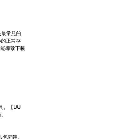
是最常見的
p的正常存
可能導致下載
具。【
UU
能。
丟包問題。