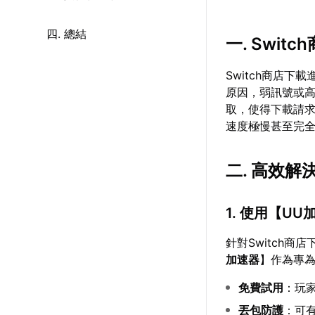
四. 總結
一. Swi
Switch商店
原因，弱訊號或高
取，使得下載請
速度極慢甚至完
二. 高效
1. 使用【
UU
針對Switch
加速器
】作為專為
免費試用
：玩
丟包防護
：可有