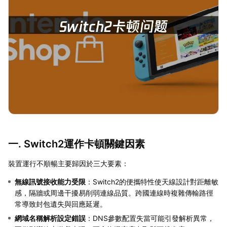
一. Switch2運作卡頓關鍵因素
裝置運行不順暢主要歸因於三大要素：
無線訊號接收能力受限
：Switch2的便攜特性使天線設計對距離敏
感，隔牆或周邊干擾易削弱連線品質。跨國連線時複雜傳輸路徑
常導致封包遺失與回應延遲。
網域名稱解析設定錯誤
：DNS參數配置失當可能引發解析異常，