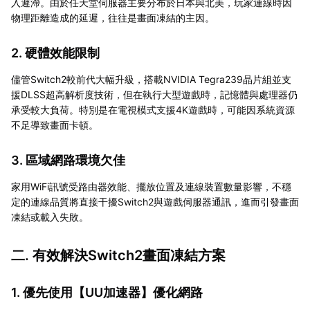
入遲滯。由於任天堂伺服器主要分布於日本與北美，玩家連線時因
物理距離造成的延遲，往往是畫面凍結的主因。
2. 硬體效能限制
儘管Switch2較前代大幅升級，搭載NVIDIA Tegra239晶片組並支
援DLSS超高解析度技術，但在執行大型遊戲時，記憶體與處理器仍
承受較大負荷。特別是在電視模式支援4K遊戲時，可能因系統資源
不足導致畫面卡頓。
3. 區域網路環境欠佳
家用WiFi訊號受路由器效能、擺放位置及連線裝置數量影響，不穩
定的連線品質將直接干擾Switch2與遊戲伺服器通訊，進而引發畫面
凍結或載入失敗。
二. 有效解決Switch2畫面凍結方案
1. 優先使用【
UU加速器
】優化網路