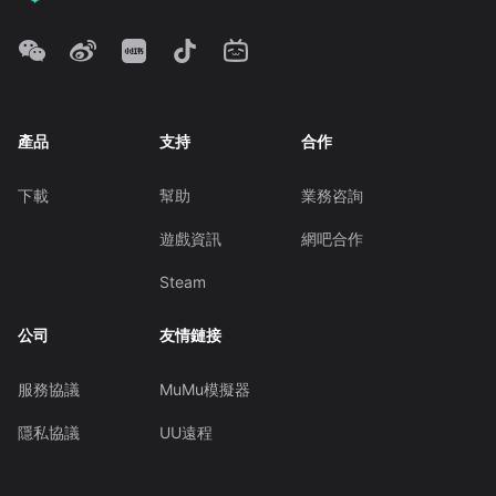
產品
支持
合作
下載
幫助
業務咨詢
遊戲資訊
網吧合作
Steam
公司
友情鏈接
服務協議
MuMu模擬器
隱私協議
UU遠程