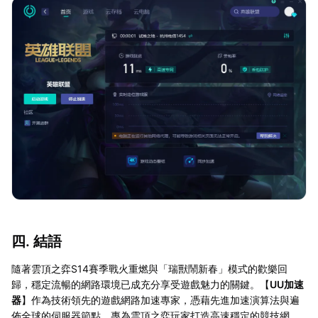
四. 結語
隨著雲頂之弈S14賽季戰火重燃與「瑞獸鬧新春」模式的歡樂回
歸，穩定流暢的網路環境已成充分享受遊戲魅力的關鍵。【
UU加速
器
】作為技術領先的遊戲網路加速專家，憑藉先進加速演算法與遍
佈全球的伺服器節點，專為雲頂之弈玩家打造高速穩定的競技網