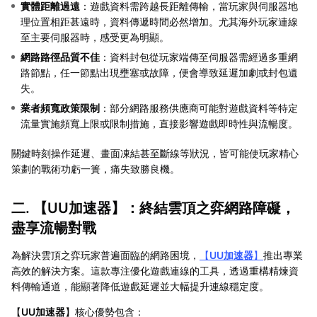
實體距離過遠
：遊戲資料需跨越長距離傳輸，當玩家與伺服器地
理位置相距甚遠時，資料傳遞時間必然增加。尤其海外玩家連線
至主要伺服器時，感受更為明顯。
網路路徑品質不佳
：資料封包從玩家端傳至伺服器需經過多重網
路節點，任一節點出現壅塞或故障，便會導致延遲加劇或封包遺
失。
業者頻寬政策限制
：部分網路服務供應商可能對遊戲資料等特定
流量實施頻寬上限或限制措施，直接影響遊戲即時性與流暢度。
關鍵時刻操作延遲、畫面凍結甚至斷線等狀況，皆可能使玩家精心
策劃的戰術功虧一簣，痛失致勝良機。
二. 【
UU加速器
】：終結雲頂之弈網路障礙，
盡享流暢對戰
為解決雲頂之弈玩家普遍面臨的網路困境，
【
UU加速器
】
推出專業
高效的解決方案。這款專注優化遊戲連線的工具，透過重構精煉資
料傳輸通道，能顯著降低遊戲延遲並大幅提升連線穩定度。
【
UU加速器
】核心優勢包含：