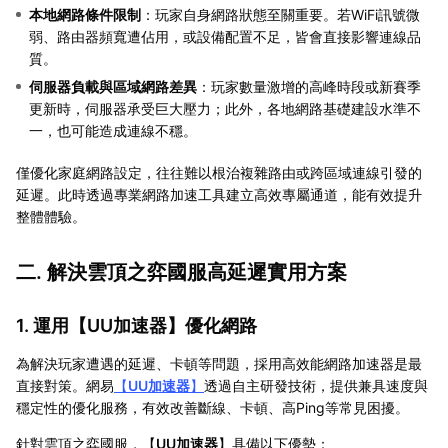
本地網路條件限制
：玩家自身網路狀態至關重要。若WiFi訊號微
弱、路由器頻寬遭佔用，或設備配置不足，皆會直接影響連線品
質。
伺服器負載與區域網路差異
：玩家數量激增的高峰時段或新賽季
更新時，伺服器承受巨大壓力；此外，各地網路基礎建設水準不
一，也可能造成連線不穩。
僅優化家庭網路設定，往往難以根治複雜路由或跨區域連線引發的
延遲。此時透過專業網路加速工具建立高效專屬通道，能有效提升
整體體驗。
二. 解決雲頂之弈國服高延遲實用方案
1. 運用【
UU加速器
】優化網路
為解決玩家遭遇的延遲、卡頓等問題，採用高效能網路加速器是最
直接對策。網易
【
UU加速器
】
透過自主研發技術，提供兼具速度與
穩定性的優化服務，有效改善斷線、卡頓、高Ping等常見困擾。
針對雲頂之弈國服，【
UU加速器
】具備以下優勢：