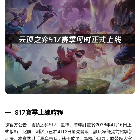
一. S17賽季上線時程
據官方公告，雲頂之弈S17「星神」賽季計畫於2026年4月16日正
式啟動。此前，測試服已在4月2日搶先開放，讓玩家能提前體驗新
玩法。本賽季以「星弈由我，執子破局」為核心口號，將帶領大家