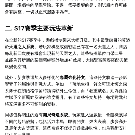
展開一場獨特的星際冒險。不過，需要提醒的是，測試服內容可能
會有調整，一切以正式服版本為準。
二. S17賽季主要玩法革新
在全新的S17賽季中，遊戲機制迎來大幅升級。其中最受矚目的莫過
於
天選之人系統
。若玩家棋盤或備戰區已存在一名天選之人，商店
每刷新四次便有機會出現新的天選之人。這些特殊單位自帶二星，
並能為其所屬的某個羈絆額外增加+1效果，大幅豐富陣容搭配與策
略變化空間。
此外，新賽季還加入多樣化的
專屬強化符文
。這些符文將進一步影
響弈子的屬性與作戰方式。例如，「落地生根」符文可讓永恆之森
系弈子在初始格停留時獲得額外生命值，而「卷重威名」則為孫悟
空賦予全新羈絆及法術強度提升。有了這些符文加持，每場對戰都
將充滿更多不可預測的變數。
同樣值得關注的還有
開局奇遇系統
。玩家進入遊戲後，會隨機獲得
不同的起始優勢，包括活力木馬、即將開賽、煙火表演、步步高升
及馬年大吉等選項。這些奇遇不僅提升遊戲趣味性，也為戰術安排
提供多元選擇。