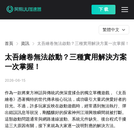
下 载
繁體中文
首頁
資訊
太吾繪卷無法啟動？三種實用解決方案一次掌握！
太吾繪卷無法啟動？三種實用解決方案
一次掌握！
2026-06-15
作為一款將東方神話與傳統武俠深度揉合的獨立單機遊戲，《太吾
繪卷》憑著獨特的世代傳承核心玩法，成功吸引大量武俠愛好者的
目光。不過，許多玩家反映在啟動遊戲時，經常遇到無法執行、彈
出錯誤訊息等狀況，剛醞釀好的探索神州江湖興致瞬間就被打斷。
這類啟動問題通常與網路連線波動、系統元件缺失、後台程式干擾
這三大原因有關，接下來就為大家逐一說明對應的解決方法。