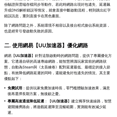
份驗證與雲端存檔同步等動作。若此時網路出現封包遺失、延遲飆
升或DNS解析錯誤等情況，就會直接中斷啟動流程，輕則跳出紅字
錯誤訊息，重則直接卡在黑色畫面。
除了網路問題之外，系統環境不相容以及後台程式搶佔系統資源，
也是經常引發啟動失敗的原因。
二. 使用網易【
UU加速器
】優化網路
網易【
UU加速器
】針對這類啟動時的網路問題，提供了專屬優化方
案。它透過自研的高速專線網路，能智慧辨識玩家當前的網路狀
態，自動為Steam與《太吾繪卷》配對延遲最低、最穩定的接入節
點，有效降低網路延遲的同時，還能避免封包遺失的情況。其主要
優點如下：
免費試用
：提供玩家免費加速時長，零門檻體驗加速效果，滿意
後再選擇長期方案，無後顧之憂。
專屬高速通道降低延遲
：【
UU加速器
】建立獨享快速線路，智慧
避開擁擠路由，將遊戲延遲降至流暢範圍，實測能有效減少延
遲。