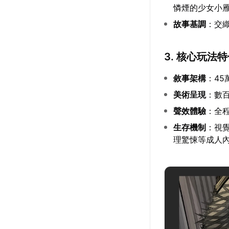
憐煙的少女小
故事基調
：交
3. 核心玩法
敘事架構
：4
美術呈現
：數
聲效體驗
：全
生存機制
：視
理驚悚等成人