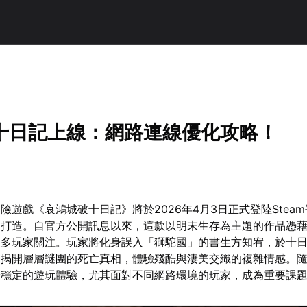
十日記上線：網路連線優化攻略！
險遊戲《哀鴻城破十日記》將於2026年4月3日正式登陸Stea
力打造。自官方公開訊息以來，這款以明末生存為主題的作品憑
眾多玩家關注。玩家將化身誤入「獅駝國」的書生方知宥，於十
，揭開層層謎團的死亡真相，體驗殘酷與淒美交織的複雜情感。
暢穩定的遊玩體驗，尤其面對不同網路環境的玩家，成為重要課