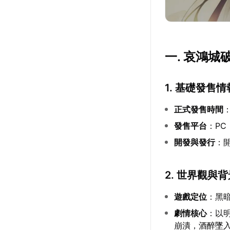
一. 哀鴻
1. 基礎發售情
正式發售時間
：
發售平台
：PC
開發與發行
：開
2. 世界觀與
遊戲定位
：黑
劇情核心
：以
崩潰，酒醉墜