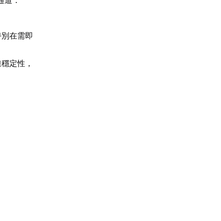
特別在需即
線穩定性，