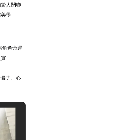
的驚人關聯
酷美學
寫角色命運
史實
含暴力、心