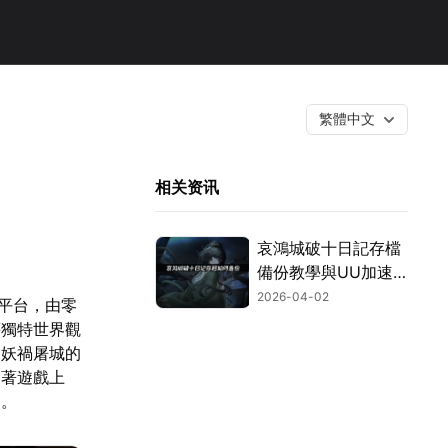
繁體中文
相关资讯
哀鴻城破十日記存檔
備份教學與UU加速
器使用攻略！
2026-04-02
m平台，由零
藉獨特世界觀
日妖禍屠城的
隨著遊戲上
題。