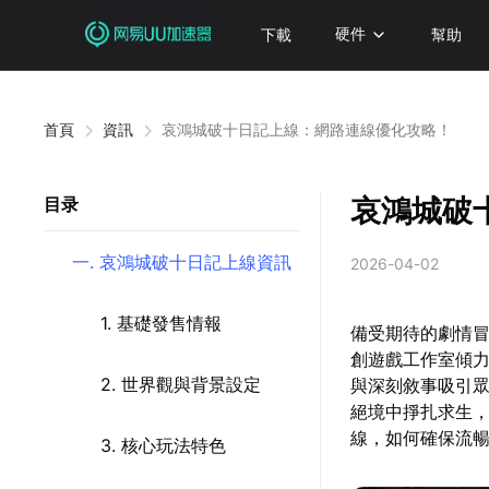
下載
硬件
幫助
首頁
資訊
哀鴻城破十日記上線：網路連線優化攻略！
哀鴻城破
目录
一. 哀鴻城破十日記上線資訊
2026-04-02
1. 基礎發售情報
備受期待的劇情冒
創遊戲工作室傾
2. 世界觀與背景設定
與深刻敘事吸引
絕境中掙扎求生
線，如何確保流
3. 核心玩法特色