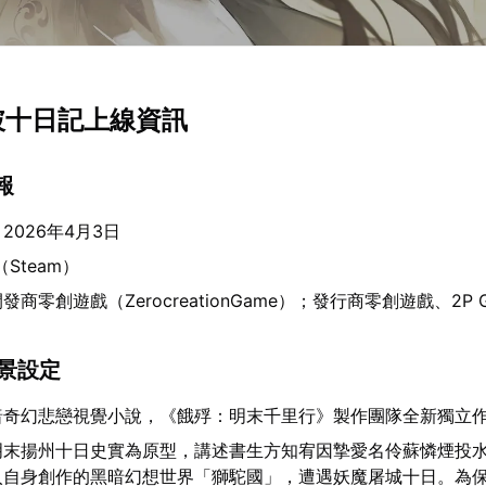
城破十日記上線資訊
報
2026年4月3日
（Steam）
發商零創遊戲（ZerocreationGame）；發行商零創遊戲、2P G
背景設定
暗奇幻悲戀視覺小說，《餓殍：明末千里行》製作團隊全新獨立
明末揚州十日史實為原型，講述書生方知宥因摯愛名伶蘇憐煙投
入自身創作的黑暗幻想世界「獅駝國」，遭遇妖魔屠城十日。為