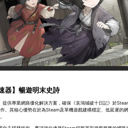
速器
】暢遊明末史詩
】提供專業網路優化解決方案，確保《哀鴻城破十日記》於Stea
作。其核心優勢在於為Steam及單機遊戲建構穩定、低延遲的
玩。
用自主研發技術，專項強化連接Steam伺服器與遊戲服務的網路