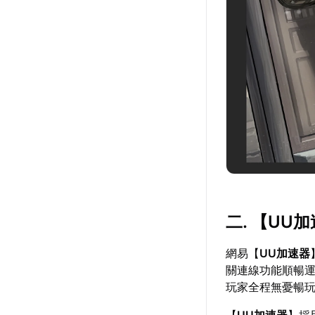
二. 【
UU加
網易【
UU加速器
關連線功能順暢運
玩家全程無憂暢
【
UU加速器
】採