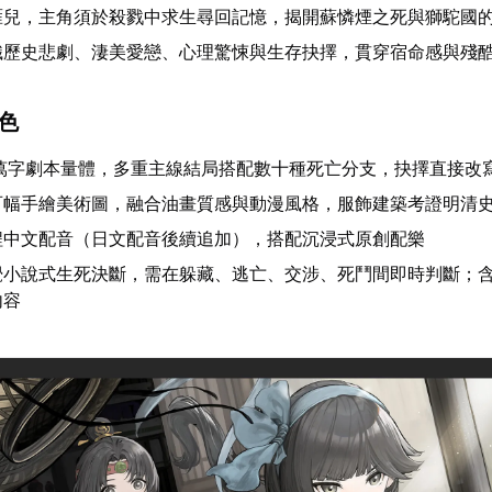
雁兒，主角須於殺戮中求生尋回記憶，揭開蘇憐煙之死與獅駝國
織歷史悲劇、淒美愛戀、心理驚悚與生存抉擇，貫穿宿命感與殘
特色
5萬字劇本量體，多重主線結局搭配數十種死亡分支，抉擇直接改
百幅手繪美術圖，融合油畫質感與動漫風格，服飾建築考證明清
程中文配音（日文配音後續追加），搭配沉浸式原創配樂
覺小說式生死決斷，需在躲藏、逃亡、交涉、死鬥間即時判斷；
內容