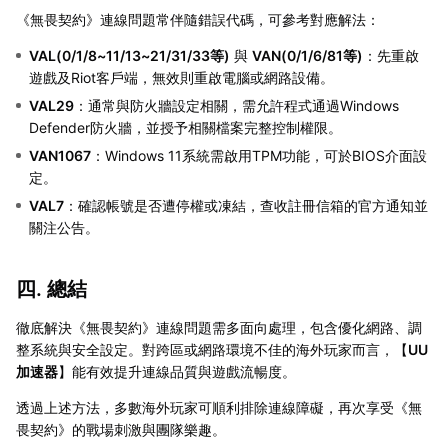
《無畏契約》連線問題常伴隨錯誤代碼，可參考對應解法：
VAL(0/1/8~11/13~21/31/33等)
與
VAN(0/1/6/81等)
：先重啟
遊戲及Riot客戶端，無效則重啟電腦或網路設備。
VAL29
：通常與防火牆設定相關，需允許程式通過Windows
Defender防火牆，並授予相關檔案完整控制權限。
VAN1067
：Windows 11系統需啟用TPM功能，可於BIOS介面設
定。
VAL7
：確認帳號是否遭停權或凍結，查收註冊信箱的官方通知並
關注公告。
四. 總結
徹底解決《無畏契約》連線問題需多面向處理，包含優化網路、調
整系統與安全設定。對跨區或網路環境不佳的海外玩家而言，【
UU
加速器
】能有效提升連線品質與遊戲流暢度。
透過上述方法，多數海外玩家可順利排除連線障礙，再次享受《無
畏契約》的戰場刺激與團隊樂趣。