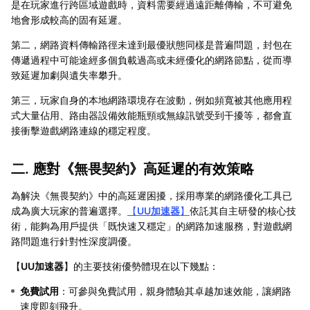
是在玩家進行跨區域遊戲時，資料需要經過遠距離傳輸，不可避免
地會形成較高的固有延遲。
第二，網路資料傳輸路徑未達到最優狀態同樣是普遍問題，封包在
傳遞過程中可能途經多個負載過高或未經優化的網路節點，從而導
致延遲加劇與遺失率攀升。
第三，玩家自身的本地網路環境存在波動，例如頻寬被其他應用程
式大量佔用、路由器設備效能瓶頸或無線訊號受到干擾等，都會直
接衝擊遊戲網路連線的穩定程度。
二. 應對《無畏契約》高延遲的有效策略
為解決《無畏契約》中的高延遲困擾，採用專業的網路優化工具已
成為廣大玩家的普遍選擇。
【
UU加速器
】
依託其自主研發的核心技
術，能夠為用戶提供「既快速又穩定」的網路加速服務，對遊戲網
路問題進行針對性深度調優。
【
UU加速器
】的主要技術優勢體現在以下幾點：
免費試用
：可參與免費試用，親身體驗其卓越加速效能，讓網路
速度即刻飛升。