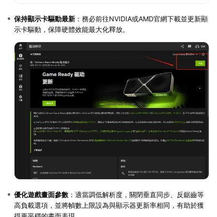
保持顯示卡驅動最新
：務必前往NVIDIA或AMD官網下載並更新顯
示卡驅動，保障硬體效能最大化釋放。
優化遊戲畫面參數
：適當調低解析度，關閉垂直同步、反鋸齒等
高負載選項，並將幀數上限設為與顯示器更新率相同，有助於獲
得更平穩的畫面表現。