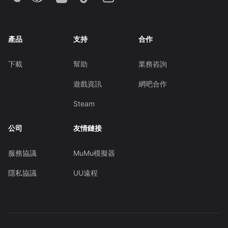
產品
支持
合作
下載
幫助
業務咨詢
遊戲資訊
網吧合作
Steam
公司
友情鏈接
服務協議
MuMu模擬器
隱私協議
UU遠程