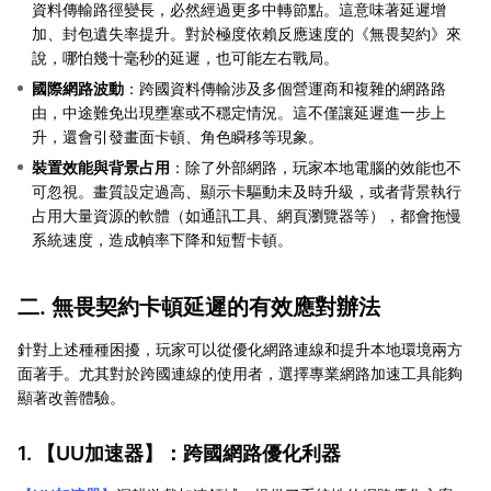
資料傳輸路徑變長，必然經過更多中轉節點。這意味著延遲增
加、封包遺失率提升。對於極度依賴反應速度的《無畏契約》來
說，哪怕幾十毫秒的延遲，也可能左右戰局。
國際網路波動
：跨國資料傳輸涉及多個營運商和複雜的網路路
由，中途難免出現壅塞或不穩定情況。這不僅讓延遲進一步上
升，還會引發畫面卡頓、角色瞬移等現象。
裝置效能與背景占用
：除了外部網路，玩家本地電腦的效能也不
可忽視。畫質設定過高、顯示卡驅動未及時升級，或者背景執行
占用大量資源的軟體（如通訊工具、網頁瀏覽器等），都會拖慢
系統速度，造成幀率下降和短暫卡頓。
二. 無畏契約卡頓延遲的有效應對辦法
針對上述種種困擾，玩家可以從優化網路連線和提升本地環境兩方
面著手。尤其對於跨國連線的使用者，選擇專業網路加速工具能夠
顯著改善體驗。
1. 【
UU加速器
】：跨國網路優化利器