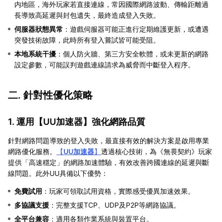
内地區，海外玩家若直接連線，常因國際網路波動、傳輸距離過
長導致高延遲與封包遺失，最終造成登入失敗。
伺服器狀態異常
：遊戲伺服器可能正進行定期維護更新，或遭遇
突發技術故障，此時所有登入嘗試皆可能受阻。
本地系統干擾
：個人防火牆、第三方安全軟體，或未更新的網路
設定參數，可能誤判遊戲連線請求為威脅而中斷登入程序。
二. 針對性優化策略
1. 運用【
UU加速器
】強化網路品質
針對網路問題導致的登入失敗，最直接有效的解決方案是啟用專業
網路優化服務。
【
UU加速器
】
透過核心技術，為《無畏契約》玩家
提供「高速穩定」的網路加速體驗，有效改善跨國連線的延遲與斷
線問題。此外UU具備以下優勢：
免費試用
：玩家可領取試用資格，實際感受優異加速效果。
多協議支援
：完整支援TCP、UDP及P2P等網路協議。
全平台兼容
：適用各類作業系統與裝置平台。