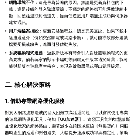
網路環境不佳
：這是最為普遍的原因。無論是更新資料包的下
載，還是後續的登入驗證環節，不穩定的網路都可能導致連線中
斷、回應延遲或封包遺失，從而使遊戲用戶端無法成功與伺服器
建立通訊。
用戶端檔案損毀
：更新安裝過程並非總是完美無缺。如果下載中
途遭遇意外（例如突然斷電或網路卡頓），就可能導致部分遊戲
檔案受損或缺失，進而引發啟動失敗。
系統驅動程式過舊
：遊戲新版本有時會引入對硬體驅動程式的更
高要求。倘若玩家的顯示卡驅動等關鍵元件版本過於陳舊，就可
能與新版本遊戲產生衝突，表現為啟動黑屏或彈出錯誤提示。
二. 核心解決策略
1. 借助專業網路優化服務
對於因網路波動造成的登入困難或高延遲問題，可以嘗試使用專業
的遊戲網路優化工具，例如【
UU加速器
】。這類工具能夠智慧診斷
並優化玩家的網路路由，顯著減少在跨區域連線《無畏契約》伺服
器時產生的延遲和封包遺失，大幅提升連線成功率與穩定性，幫助