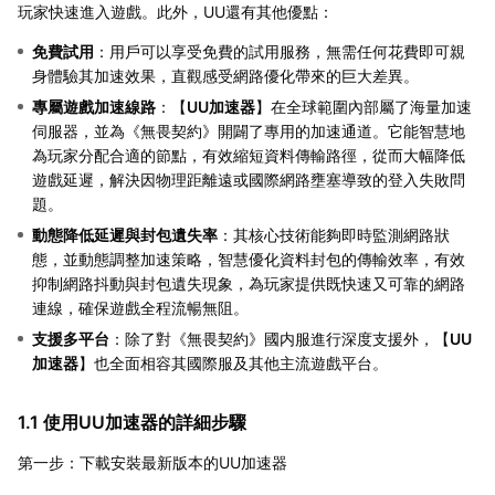
玩家快速進入遊戲。此外，UU還有其他優點：
免費試用
：用戶可以享受免費的試用服務，無需任何花費即可親
身體驗其加速效果，直觀感受網路優化帶來的巨大差異。
專屬遊戲加速線路
：【
UU加速器
】在全球範圍內部屬了海量加速
伺服器，並為《無畏契約》開闢了專用的加速通道。它能智慧地
為玩家分配合適的節點，有效縮短資料傳輸路徑，從而大幅降低
遊戲延遲，解決因物理距離遠或國際網路壅塞導致的登入失敗問
題。
動態降低延遲與封包遺失率
：其核心技術能夠即時監測網路狀
態，並動態調整加速策略，智慧優化資料封包的傳輸效率，有效
抑制網路抖動與封包遺失現象，為玩家提供既快速又可靠的網路
連線，確保遊戲全程流暢無阻。
支援多平台
：除了對《無畏契約》國内服進行深度支援外，【
UU
加速器
】也全面相容其國際服及其他主流遊戲平台。
1.1 使用UU加速器的詳細步驟
第一步：下載安裝最新版本的UU加速器