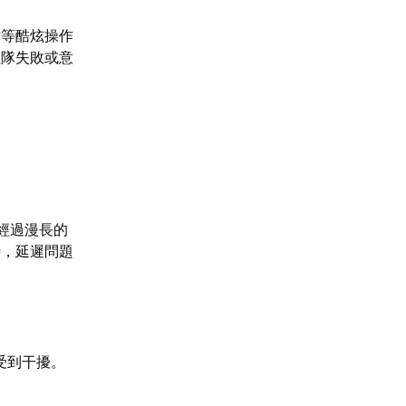
劈等酷炫操作
組隊失敗或意
要經過漫長的
時，延遲問題
受到干擾。