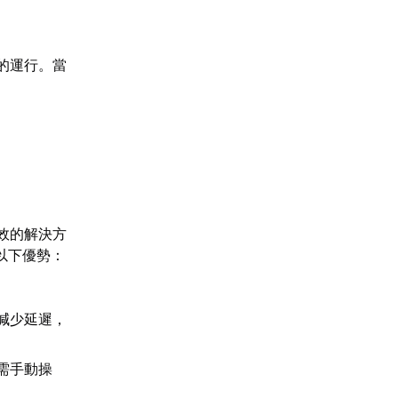
戲的運行。當
有效的解決方
以下優勢：
。
減少延遲，
需手動操