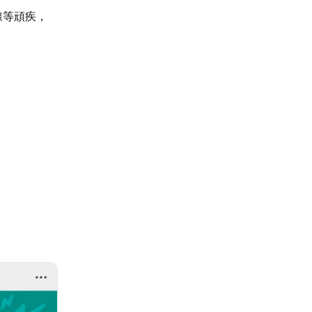
線等頑疾，