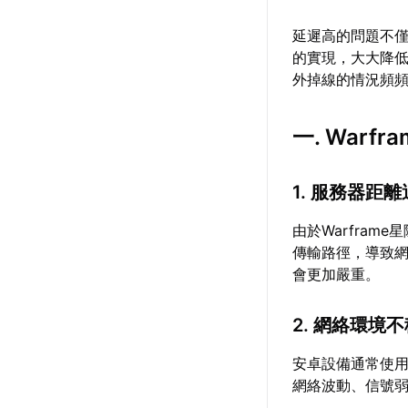
延遲高的問題不
的實現，大大降
外掉線的情況頻
一. War
1. 服務器距
由於Warfra
傳輸路徑，導致
會更加嚴重。
2. 網絡環境
安卓設備通常使用
網絡波動、信號