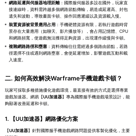
網路延遲與伺服器地理距離
：國際服伺服器多設在國外，玩家直
接連線時，資料需跨越多個網路節點傳輸，易造成延遲高、封包
遺失和波動，導致畫面卡頓、操作回應遲緩以及資源載入慢。
裝置資源被背景應用占用
：手機硬體資源有限，若執行遊戲時背
景存在大量應用（如聊天、影片播放等），會占用記憶體、CPU
和網路頻寬，使遊戲無法獲得足夠資源，出現運作緩慢與卡頓。
複雜網路路徑和壅塞
：資料傳輸往往需經過多個路由節點，若路
徑選擇不佳或遇到網路壅塞，會使延遲增加，影響遊戲互動和載
入速度。
二. 如何高效解決Warframe手機遊戲卡頓？
玩家可採取多種措施優化遊戲環境，最直接有效的方式是選擇專業
遊戲加速器。網易【
UU加速器
】專為國際服手機遊戲場景設計，能
夠顯著改善延遲和卡頓。
1. 【
UU加速器
】網路優化方案
【
UU加速器
】針對國際服手機遊戲網路問題提供客製化優化，主要