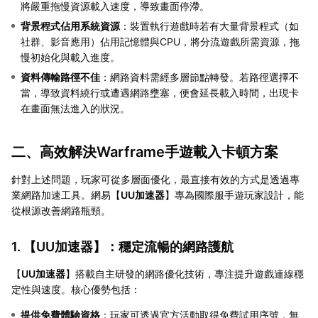
將嚴重拖慢資源載入速度，導致畫面停滯。
背景程式佔用系統資源
：裝置執行遊戲時若有大量背景程式（如
社群、影音應用）佔用記憶體與CPU，將分流遊戲所需資源，拖
慢初始化與載入進度。
資料傳輸路徑不佳
：網路資料需經多層節點轉發。若路徑選擇不
當，導致資料繞行或遭遇網路壅塞，便會延長載入時間，出現卡
在畫面無法進入的狀況。
二、高效解決Warframe手遊載入卡頓方案
針對上述問題，玩家可從多層面優化，最直接有效的方式是透過專
業網路加速工具。網易【
UU加速器
】專為國際服手遊玩家設計，能
從根源改善網路瓶頸。
1. 【
UU加速器
】：穩定流暢的網路護航
【
UU加速器
】搭載自主研發的網路優化技術，專注提升遊戲連線穩
定性與速度。核心優勢包括：
提供免費體驗資格
：玩家可透過官方活動取得免費試用序號，無