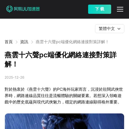
下 载
繁體中文
首頁
資訊
燕雲十六聲pc端優化網絡連接對策詳解！
燕雲十六聲pc端優化網絡連接對策詳
解！
2025-12-26
對於熱衷於《燕雲十六聲》的PC海外玩家而言，沉浸於壯闊武俠世
界時，網路連線品質往往是流暢體驗的關鍵要素。若想深入領略遊
戲中的歷史底蘊與現代武俠魅力，穩定的網路連線顯得格外重要。