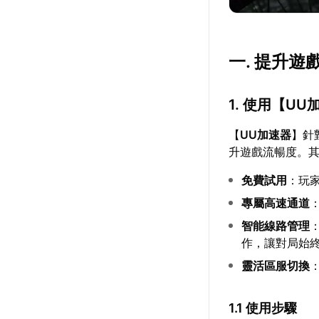
一. 提升
1. 使用【
UU
【
UU加速器
】針
升遊戲流暢度。
免費試用
：玩
專屬高速通道
智能線路管理
作，讓對局始
靈活區服切換
1.1 使用步驟