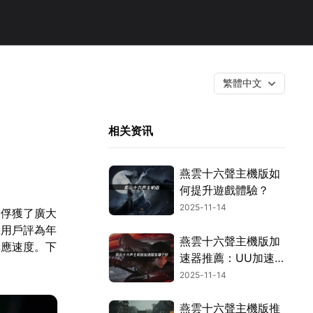
繁體中文
相关资讯
燕雲十六聲主機版如
何提升遊戲體驗？
2025-11-14
便俘獲了廣大
機用戶評為年
燕雲十六聲主機版加
響應速度。下
速器推薦：UU加速
器解決你的連線困
2025-11-14
擾！
燕雲十六聲主機版推