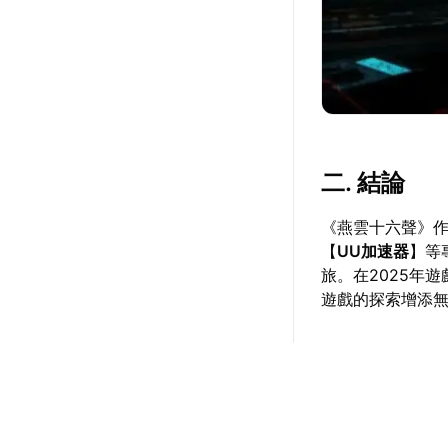
二. 結論
《燕雲十六聲》
【
UU加速器
】等
旅。在2025年
遊戲的探索增添