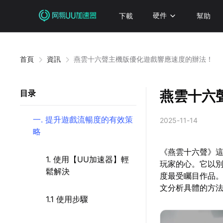
下載
硬件
幫助
首頁
資訊
燕雲十六聲主機版優化遊戲響應速度的辦法！
燕雲十六
目录
一. 提升遊戲流暢度的有效策
2025-11-14
略
《燕雲十六聲》
1. 使用【UU加速器】輕
玩家的心。它以
鬆解決
度最受矚目作品
文分析具體的方
1.1 使用步驟