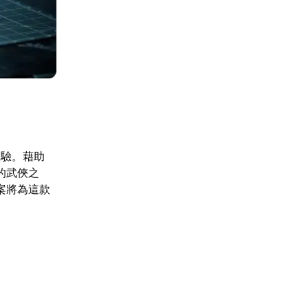
體驗。藉助
的武俠之
案將為這款