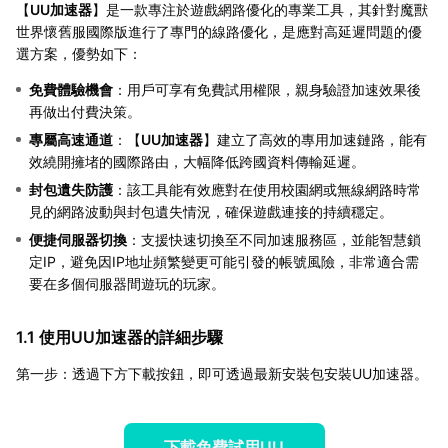
【
UU加速器
】是一款專注於遊戲網路優化的專業工具，其針對魔獸
世界懷舊服國際版進行了專門的線路優化，是應對高延遲問題的優
選方案，優勢如下：
免費體驗機會
：用戶可享有免費試用權限，親身驗證加速效果後
再做出付費決策。
專屬高速通道
：【
UU加速器
】建立了高效的專用加速鏈路，能有
效繞開擁堵的國際路由，大幅降低跨國資料傳輸延遲。
封包遺失防護
：該工具能有效應對在使用校園網或無線網路時常
見的網路波動與封包遺失情況，確保遊戲連接的持續穩定。
便捷伺服器切換
：支援快速切換至不同加速服務區，並能智慧鎖
定IP，避免因IP地址頻繁變更可能引發的帳號風險，非常適合需
要在多個伺服器間遊玩的玩家。
1.1 使用UU加速器的詳細步驟
第一步：透過下方下載按鈕，即可透過最新安裝包安裝UU加速器。
下載免費試用UU