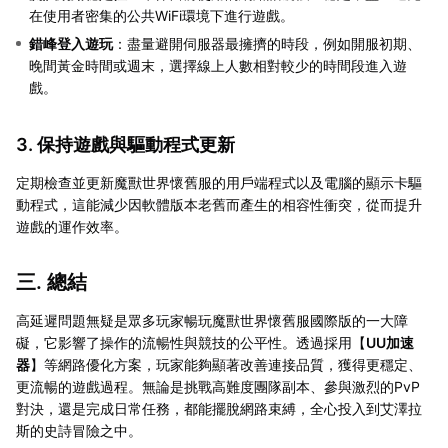
在使用者密集的公共WiFi環境下進行遊戲。
錯峰登入遊玩
：盡量避開伺服器最擁擠的時段，例如開服初期、
晚間黃金時間或週末，選擇線上人數相對較少的時間段進入遊
戲。
3. 保持遊戲與驅動程式更新
定期檢查並更新魔獸世界懷舊服的用戶端程式以及電腦的顯示卡驅
動程式，這能減少因軟體版本老舊而產生的相容性衝突，從而提升
遊戲的運作效率。
三. 總結
高延遲問題無疑是眾多玩家暢玩魔獸世界懷舊服國際版的一大障
礙，它影響了操作的流暢性與競技的公平性。透過採用【
UU加速
器
】等網路優化方案，玩家能夠顯著改善連接品質，獲得更穩定、
更流暢的遊戲過程。無論是挑戰高難度團隊副本、參與激烈的PvP
對決，還是完成日常任務，都能擺脫網路束縛，全心投入到艾澤拉
斯的史詩冒險之中。