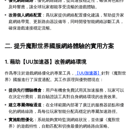
優化網絡鏈路
：優化網絡鏈路，提高連接穩定性，確保角色動作
及時響應，讓全球玩家都能享受流暢的遊戲體驗。
改善個人網絡配置
：爲玩家提供網絡配置優化建議，幫助提升家
庭網絡帶寬、更新路由器設備等，同時開發智能網絡診斷工具，
確保遊戲連接穩定流暢。
二. 提升魔獸世界國服網絡體驗的實用方案
1. 藉助【
UU加速器
】改善網絡環境
作爲專注於遊戲網絡優化的專業工具，
【
UU加速器
】
針對《魔獸世
界》國服進行了深度適配。其工作原理與優勢體現在：
提供先行體驗機會
：用戶有機會免費試用其加速服務，玩家可以
在決定付費前，親自驗證該工具對自身網絡環境的改善效果。
建立專屬傳輸通道
：在全球範圍內部署了廣泛的服務器節點和優
化的網絡線路，爲每位玩家智能分配高穩定的專屬加速路徑。
實施動態優化
：系統能夠實時監測網絡狀況，並依據《魔獸世
界》的遊戲特性，自動匹配和切換最優的網絡路由策略。