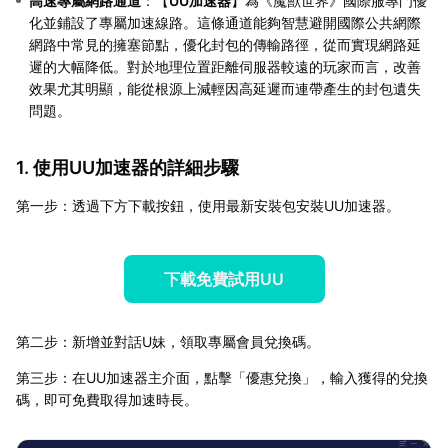
高速專屬網路通道
：【
UU加速器
】為《魔獸世界》國際服專門優
化並鋪設了專屬加速線路。這條通道能夠智慧避開國際公共網際
網路中常見的擁塞節點，優化封包的傳輸路徑，從而實現網路延
遲的大幅降低。對於地理位置距離伺服器較遠的玩家而言，改善
效果尤其明顯，能從根源上減輕因高延遲而連帶產生的封包遺失
問題。
1. 使用UU加速器的詳細步驟
第一步：透過下方下載按鈕，使用最新安裝包安裝UU加速器。
下載免費試用UU
第二步：新增並對話U妹，領取專屬會員兌換碼。
第三步：在UU加速器主介面，點擊「優惠兌換」，輸入獲得的兌換
碼，即可免費取得加速時長。