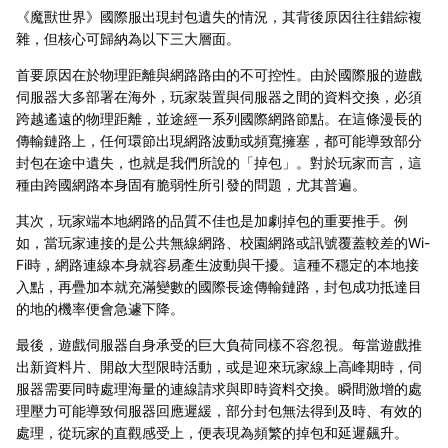
《魔獸世界》國際服出現封包遺失的情況，其背後原因往往錯綜複
雜，但核心可歸納為以下三大層面。
首要原因在於物理距離與網路路由的不可控性。由於國際服的遊戲
伺服器大多部署在海外，玩家裝置與伺服器之間的資料交換，必須
跨越遙遠的物理距離，並途經一系列國際網路節點。在這條漫長的
傳輸鏈路上，任何環節出現網路波動或頻寬擁塞，都可能導致部分
封包在途中遺失，也就是我們所說的「掉包」。對於玩家而言，這
種由跨國網路本身固有脆弱性所引發的問題，尤其普遍。
其次，玩家端本地網路的品質不佳也是加劇掉包的重要推手。例
如，當玩家連接的是公共無線網路、校園網路或訊號覆蓋較差的Wi-
Fi時，網路連線本身就容易產生波動與干擾。這種不穩定的本地接
入點，再疊加本就充滿變數的國際長途傳輸鏈路，封包成功抵達目
的地的機率便會急遽下降。
最後，遊戲伺服器自身承受的巨大負荷同樣不容忽視。每當遊戲推
出新資料片、開啟大型限時活動，或是迎來玩家線上高峰期時，伺
服器需要同時處理海量的連線請求與即時資料交換。瞬間激增的處
理壓力可能導致伺服器回應遲緩，部分封包無法得到及時、有效的
處理，從玩家的直觀感受上，便表現為頻繁的掉包和延遲飆升。