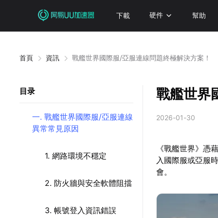
下載
硬件
幫助
首頁
資訊
戰艦世界國際服/亞服連線問題終極解決方案！
戰艦世界
目录
一. 戰艦世界國際服/亞服連線
2026-01-30
異常常見原因
《戰艦世界》憑
1. 網路環境不穩定
入國際服或亞服
會。
2. 防火牆與安全軟體阻擋
3. 帳號登入資訊錯誤