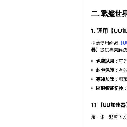
二. 戰艦
1. 運用【
UU
推薦使用網易
【
U
器
】提供專業解
免費試用
：可
封包保護
：有效
專線加速
：顯
區服智能切換
1.1 【
UU加速器
第一步：點擊下方