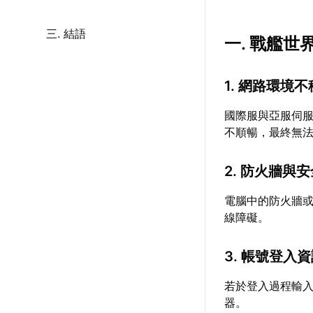
三. 結語
一. 戰艦
1. 網路環境
國際服與亞服伺
不順暢，最終無
2. 防火牆與
電腦中的防火牆
線障礙。
3. 帳號登入
若於登入過程輸
器。