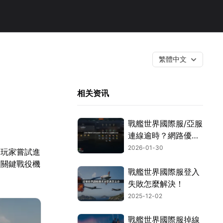
繁體中文
相关资讯
戰艦世界國際服/亞服
連線逾時？網路優化
攻略與UU加速器實
2026-01-30
多玩家嘗試進
用教學！
失關鍵戰役機
戰艦世界國際服登入
失敗怎麼解決！
2025-12-02
戰艦世界國際服掉線