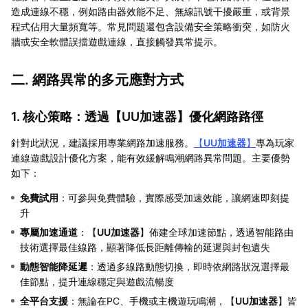
造成連線不穩，例如路由器效能不足、無線訊號干擾嚴重，或背景
程式佔用大量頻寬等。常見問題還包含設備安全策略衝突，如防火
牆或安全軟體誤擋遊戲連線，直接觸發異常提示。
二. 網路異常的多元應對方式
1. 核心策略：透過【
UU加速器
】優化網路路徑
針對此狀況，建議採用專業網路加速服務。
【
UU加速器
】
專為玩家
連線遊戲設計優化方案，能有效緩解鳴潮網路異常問題。主要優勢
如下：
免費試用
：可參與免費體驗，實際感受加速效能，讓網速即刻提
升
專屬加速通道
：【
UU加速器
】佈建全球加速節點，透過智能路由
技術選擇最佳線路，顯著降低長距離傳輸的延遲與封包遺失
動態智能降延遲
：透過多線路動態切換，即時依網路狀況選擇最
佳節點，提升連線穩定與遊戲流暢度
全平台支援
：無論在PC、手機或主機遊玩鳴潮，【
UU加速器
】皆